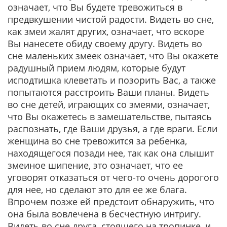
означает, что Вы будете тревожиться в
предвкушении чистой радости. Видеть во сне,
как змеи жалят других, означает, что вскоре
Вы нанесете обиду своему другу. Видеть во
сне маленьких змеек означает, что Вы окажете
радушный прием людям, которые будут
исподтишка клеветать и позорить Вас, а также
попытаются расстроить Ваши планы. Видеть
во сне детей, играющих со змеями, означает,
что Вы окажетесь в замешательстве, пытаясь
распознать, где Ваши друзья, а где враги. Если
женщина во сне тревожится за ребенка,
находящегося позади нее, так как она слышит
змеиное шипение, это означает, что ее
уговорят отказаться от чего-то очень дорогого
для нее, но сделают это для ее же блага.
Впрочем позже ей предстоит обнаружить, что
она была вовлечена в бесчестную интригу.
Видеть во сне друга, стоящего на тропинке, и