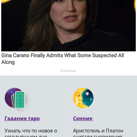
Gina Carano Finally Admits What Some Suspected All
Along
Brainberries
Гадание таро
Сонник
Узнать что-то новое о
Аристотель и Платон
сегодняшнем дне
считали сновидения