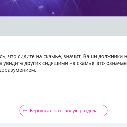
ь, что сидите на скамье, значит, Ваши должники не
же увидите других сидящими на скамье, это означа
доразумением.
Вернуться на главную раздела