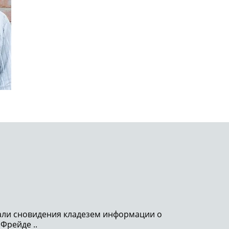
тали сновидения кладезем информации о
 Фрейде ..