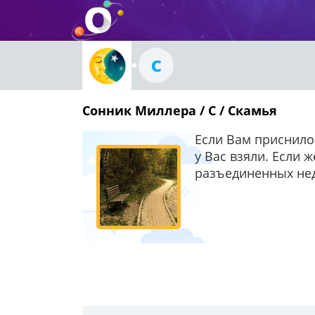
С
Сонник Миллера / С / Скамья
Если Вам приснилос
у Вас взяли. Если 
разъединенных не