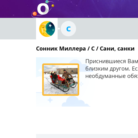
С
Сонник Миллера / С / Сани, санки
Приснившиеся Вам 
близким другом. Ес
необдуманные обяз