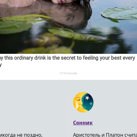
 this ordinary drink is the secret to feeling your best every
y
CTA Favorite
Сонник
икогда не поздно,
Аристотель и Платон счи