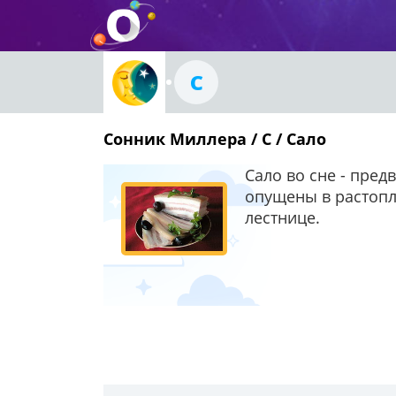
С
Сонник Миллера / С / Сало
Сало во сне - пред
опущены в растопл
лестнице.