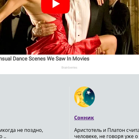
nsual Dance Scenes We Saw In Movies
Brainberries
Сонник
икогда не поздно,
Аристотель и Платон счи
 ..
человеке, не говоря уже о