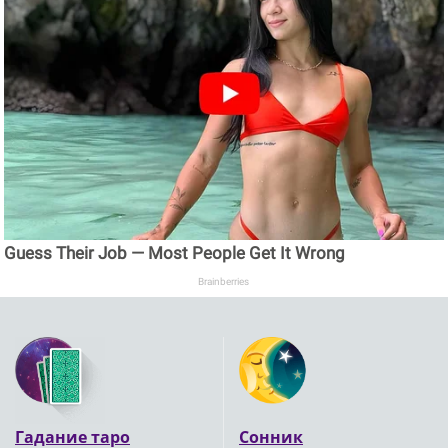
Guess Their Job — Most People Get It Wrong
Brainberries
Гадание таро
Сонник