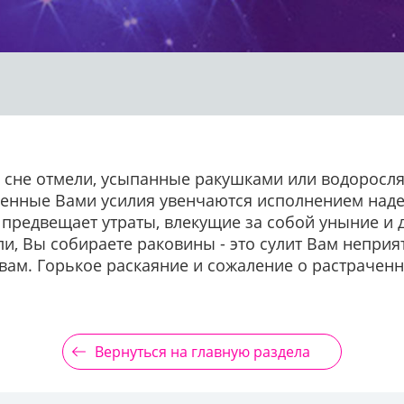
о сне отмели, усыпанные ракушками или водоросля
ченные Вами усилия увенчаются исполнением наде
н предвещает утраты, влекущие за собой уныние и 
ли, Вы собираете раковины - это сулит Вам неприя
твам. Горькое раскаяние и сожаление о растрачен
Вернуться на главную раздела