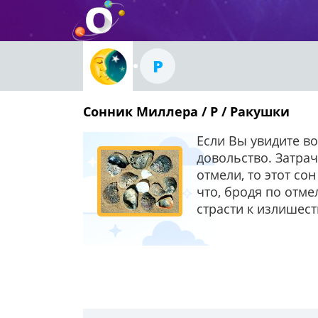
Р
Сонник Миллера / Р / Ракушки
Если Вы увидите в
довольство. Затра
отмели, то этот со
что, бродя по отме
страсти к излишес