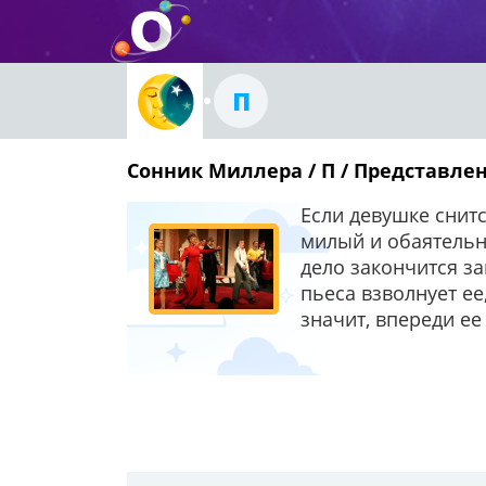
П
Сонник Миллера / П / Представлен
Если девушке снитс
милый и обаятельн
дело закончится за
пьеса взволнует е
значит, впереди е