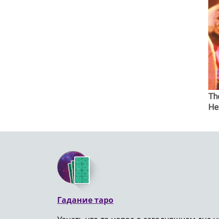
Th
He
Гадание таро