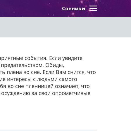
Сонники
еприятные события. Если увидите
с предательством. Обиды,
ь плена во сне. Если Вам снится, что
бщие интересы с людьми самого
я во сне пленницей означает, что
ся осуждению за свои опрометчивые