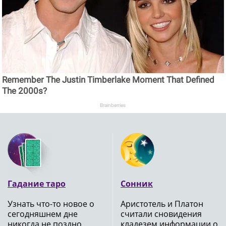
Remember The Justin Timberlake Moment That Defined
The 2000s?
Brainberries
Гадание таро
Сонник
Узнать что-то новое о
Аристотель и Платон
сегодняшнем дне
считали сновидения
никогда не поздно,
кладезем информации о