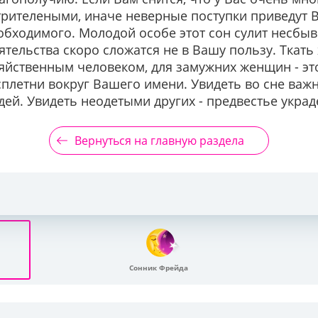
трителеными, иначе неверные поступки приведут Ва
еобходимого. Молодой особе этот сон сулит несбы
ятельства скоро сложатся не в Вашу пользу. Ткать 
йственным человеком, для замужних женщин - это
плетни вокруг Вашего имени. Увидеть во сне важ
ей. Увидеть неодетыми других - предвестье украд
Вернуться на главную раздела
Сонник Фрейда