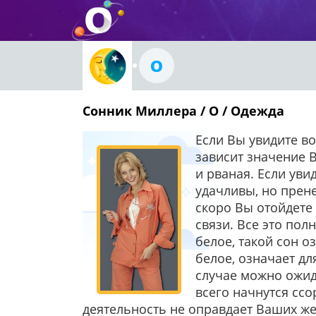
О
Сонник Миллера / О / Одежда
Если Вы увидите во
зависит значение В
и рваная. Если уви
удачливы, но прен
скоро Вы отойдете
связи. Все это пол
белое, такой сон о
белое, означает дл
случае можно ожида
всего начнутся сс
деятельность не оправдает Ваших же