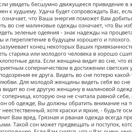
Если увидеть бесшумно движущееся привидение в 
мен к худшему. Удача будет сопровождать Вас, есл
ы означает, что Ваша энергия поможет Вам добит
еть во сне малиновые одежды означает, что Вы из
деть зеленые одеяния - знак надежды на процвет
 и переплетение в будущем хорошего и плохого. 
дразумевает конец некоторых Ваших привязанност
еть старика или молодого человека в хорошо сшит
лопотные дела. Если женщина видит во сне, что ей
еприятным соперничеством в достижении светских 
подозрения ее друга. Видеть во сне потерю какой-
 любви. Для молодой женщины видеть себя во сне
а видит во сне другую женщину в малиновой одежд
ет соперница, которую она не считала равной себе
он об одежде, Вы должны обратить внимание на т
 неестественный, хотя краски и яркие, - будьте о
ит Вам вред. Грязная и рваная одежда всегда пр
ыми. Такой сон может предвещать и поступок, ко
лагополучию. Если Вам снится, что у Вас очень мно