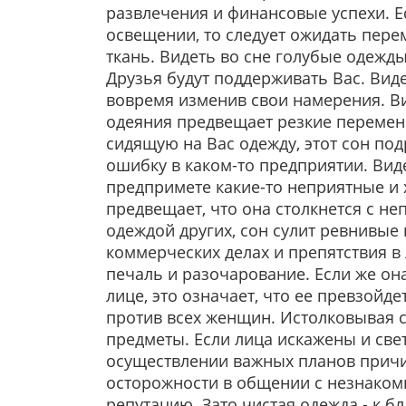
развлечения и финансовые успехи. 
освещении, то следует ожидать пере
ткань. Видеть во сне голубые одежд
Друзья будут поддерживать Вас. Вид
вовремя изменив свои намерения. Ви
одеяния предвещает резкие перемены
сидящую на Вас одежду, этот сон по
ошибку в каком-то предприятии. Вид
предпримете какие-то неприятные и х
предвещает, что она столкнется с н
одеждой других, сон сулит ревнивые 
коммерческих делах и препятствия в
печаль и разочарование. Если же он
лице, это означает, что ее превзойд
против всех женщин. Истолковывая с
предметы. Если лица искажены и свет
осуществлении важных планов причин
осторожности в общении с незнаком
репутацию. Зато чистая одежда - к б