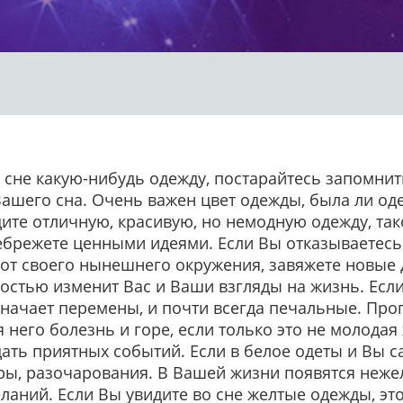
 сне какую-нибудь одежду, постарайтесь запомнить
ашего сна. Очень важен цвет одежды, была ли оде
дите отличную, красивую, но немодную одежду, так
ебрежете ценными идеями. Если Вы отказываетесь
 от своего нынешнего окружения, завяжете новые
ностью изменит Вас и Ваши взгляды на жизнь. Если
значает перемены, и почти всегда печальные. Про
я него болезнь и горе, если только это не молода
ть приятных событий. Если в белое одеты и Вы са
оры, разочарования. В Вашей жизни появятся неж
ланий. Если Вы увидите во сне желтые одежды, э