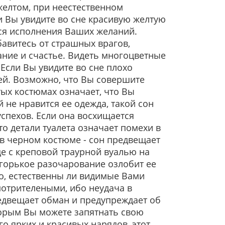
желтом, при неестественном
и Вы увидите во сне красивую желтую
ься исполнения Ваших желаний.
бавитесь от страшных врагов,
ание и счастье. Видеть многоцветные
Если Вы увидите во сне плохо
ей. Возможно, что Вы совершите
ых костюмах означает, что Вы
 не нравится ее одежда, такой сон
успехов. Если она восхищается
то детали туалета означает помехи в
 в черном костюме - сон предвещает
е с креповой траурной вуалью на
, горькое разочарование озлобит ее
о, естественны ли видимые Вами
смотрителеными, ибо неудача в
едвещает обман и предупреждает об
торым Вы можете запятнать свою
го ярких и красивых нарядов, этот