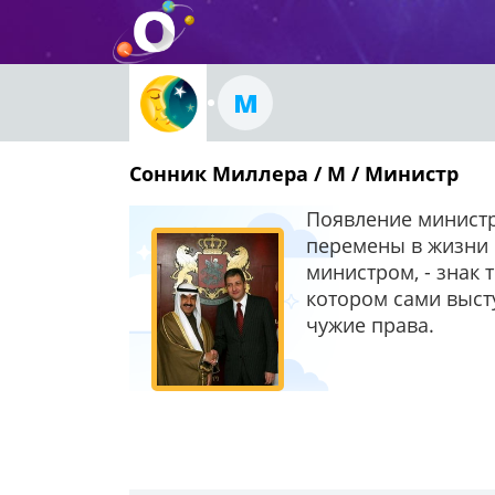
М
Сонник Миллера / М / Министр
Появление министр
перемены в жизни 
министром, - знак 
котором сами высту
чужие права.