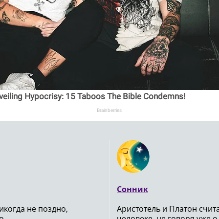
veiling Hypocrisy: 15 Taboos The Bible Condemns!
Brainberries
Сонник
икогда не поздно,
Аристотель и Платон счи
 ..
человеке, не говоря уже о