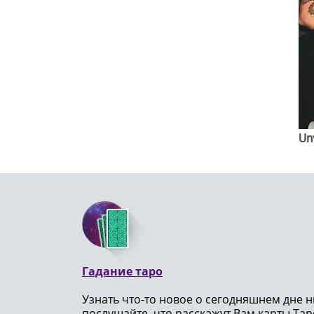
Un
Гадание таро
Узнать что-то новое о сегодняшнем дне н
послушайте, что расскажут Вам карты Таро