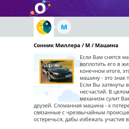
М
Сонник Миллера / М / Машина
Если Вам снятся ма
воплотить его в жи
конечном итоге, эт
машину - это знак 
Если Вы затянуты 
несчастий. В цело
механизм сулит Ва
друзей. Сломанная машина - к потере
связанные с чрезвычайным происшест
остеречься, дабы избежать участия 