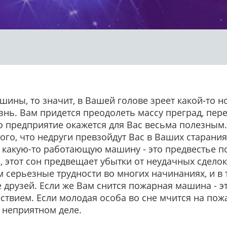
шины, то значит, в Вашей голове зреет какой-то 
знь. Вам придется преодолеть массу преград, пер
о предприятие окажется для Вас весьма полезным.
того, что недруги превзойдут Вас в Ваших старани
в какую-то работающую машину - это предвестье п
м, этот сон предвещает убытки от неудачных сдел
м серьезные трудности во многих начинаниях, и в
 друзей. Если же Вам снится пожарная машина - эт
вием. Если молодая особа во сне мчится на пожа
в неприятном деле.