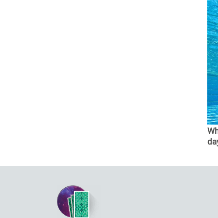
Why
da