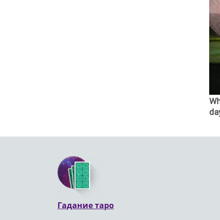
Why
da
Гадание таро