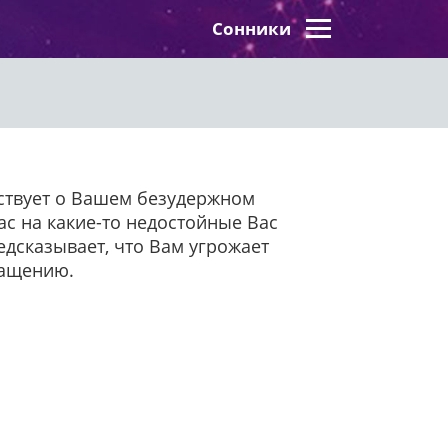
Сонники
льствует о Вашем безудержном
с на какие-то недостойные Вас
редсказывает, что Вам угрожает
гащению.