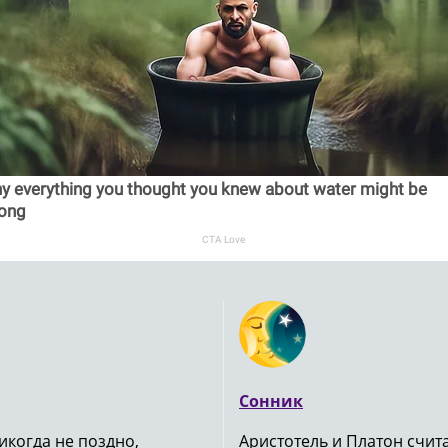
y everything you thought you knew about water might be
ong
CTA Love
Сонник
икогда не поздно,
Аристотель и Платон счи