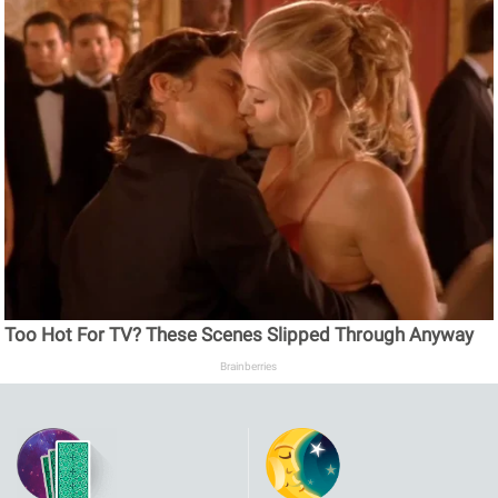
Too Hot For TV? These Scenes Slipped Through Anyway
Brainberries