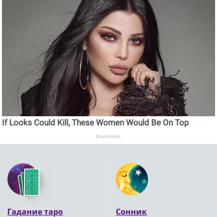
If Looks Could Kill, These Women Would Be On Top
Brainberries
Гадание таро
Сонник